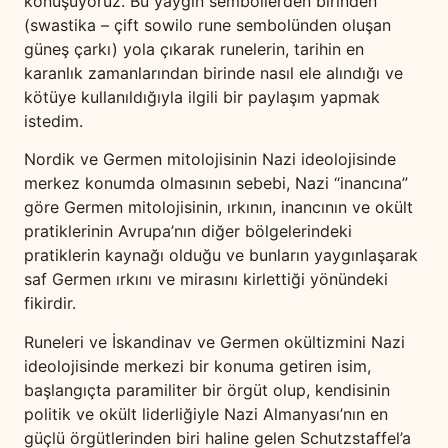
konuşuyoruz. Bu yaygın sembollerden birinden
(swastika – çift sowilo rune sembolünden oluşan
güneş çarkı) yola çıkarak runelerin, tarihin en
karanlık zamanlarından birinde nasıl ele alındığı ve
kötüye kullanıldığıyla ilgili bir paylaşım yapmak
istedim.
Nordik ve Germen mitolojisinin Nazi ideolojisinde
merkez konumda olmasının sebebi, Nazi “inancına”
göre Germen mitolojisinin, ırkının, inancının ve okült
pratiklerinin Avrupa’nın diğer bölgelerindeki
pratiklerin kaynağı olduğu ve bunların yaygınlaşarak
saf Germen ırkını ve mirasını kirlettiği yönündeki
fikirdir.
Runeleri ve İskandinav ve Germen okültizmini Nazi
ideolojisinde merkezi bir konuma getiren isim,
başlangıçta paramiliter bir örgüt olup, kendisinin
politik ve okült liderliğiyle Nazi Almanyası’nın en
güçlü örgütlerinden biri haline gelen Schutzstaffel’a