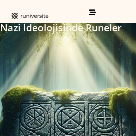
Nazi İdeolojisinde Runeler