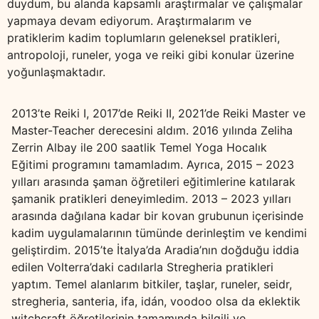
duydum, bu alanda kapsamlı araştırmalar ve çalışmalar
yapmaya devam ediyorum. Araştırmalarım ve
pratiklerim kadim toplumların geleneksel pratikleri,
antropoloji, runeler, yoga ve reiki gibi konular üzerine
yoğunlaşmaktadır.
2013’te Reiki I, 2017’de Reiki II, 2021’de Reiki Master ve
Master-Teacher derecesini aldım. 2016 yılında Zeliha
Zerrin Albay ile 200 saatlik Temel Yoga Hocalık
Eğitimi programını tamamladım. Ayrıca, 2015 – 2023
yılları arasında şaman öğretileri eğitimlerine katılarak
şamanik pratikleri deneyimledim. 2013 – 2023 yılları
arasında dağılana kadar bir kovan grubunun içerisinde
kadim uygulamalarının tümünde derinleştim ve kendimi
geliştirdim. 2015’te İtalya’da Aradia’nın doğduğu iddia
edilen Volterra’daki cadılarla Stregheria pratikleri
yaptım. Temel alanlarım bitkiler, taşlar, runeler, seidr,
stregheria, santeria, ifa, idán, voodoo olsa da eklektik
witchcraft öğretilerinin tamamında bilgili ve