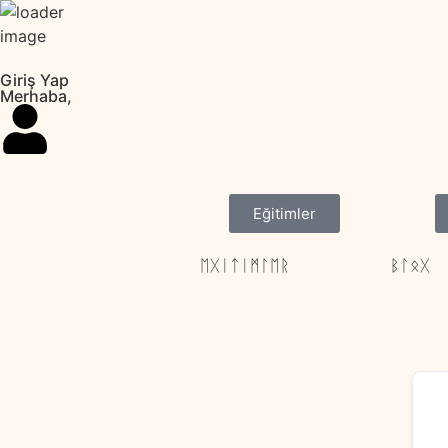
Giriş Yap
Merhaba,
Eğitimler
ᛖᚷᛁᛏᛁᛗᛚᛖᚱ
ᛒᛚᛟᚷ