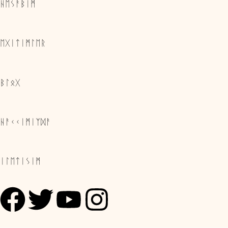
ᚺᛖᛊᚨᛒᛁᛗ
ᛖᚷᛁᛏᛁᛗᛚᛖᚱ
ᛒᛚᛟᚷ
ᚺᚨᚲᚲᛁᛗᛁᛉᛞᚨ
ᛁᛚᛖᛏᛁᛊᛁᛗ