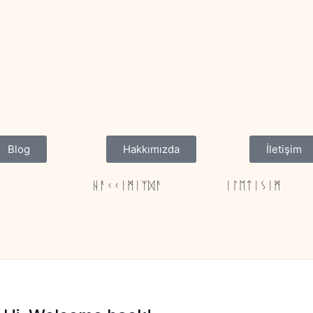
Blog
Hakkımızda
İletişim
ᚺᚨᚲᚲᛁᛗᛁᛉᛞᚨ
ᛁᛚᛖᛏᛁᛊᛁᛗ