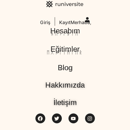
Giriş
Kayıt
Merhaba,
Hesabım
ᚺᛖᛊᚨᛒᛁᛗ
Eğitimler
ᛖᚷᛁᛏᛁᛗᛚᛖᚱ
Blog
ᛒᛚᛟᚷ
Hakkımızda
ᚺᚨᚲᚲᛁᛗᛁᛉᛞᚨ
İletişim
ᛁᛚᛖᛏᛁᛊᛁᛗ