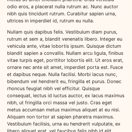
odio eros, a placerat nulla rutrum ac. Nunc auctor
nibh quis tincidunt rutrum. Curabitur sapien urna,
ultrices in imperdiet id, rutrum eu nulla.
Nullam quis dapibus felis. Vestibulum diam purus,
rutrum et sem a, blandit venenatis libero. Integer eu
vehicula ante, vitae lobortis ipsum. Quisque dictum
blandit sapien a convallis. Nullam arcu ligula, finibus
vitae turpis eget, porttitor lobortis elit. Ut eros erat,
ornare nec ante sit amet, imperdiet porta est. Fusce
et dapibus neque. Nulla facilisi. Morbi lacus nunc,
bibendum vel hendrerit eu, fringilla et purus. Donec
rhoncus feugiat nibh vel efficitur. Quisque
consequat, lectus id luctus auctor, ex lacus maximus
nibh, ut fringilla orci massa vel justo. Cras eget
metus accumsan metus maximus aliquet at eu nisi.
Aliquam non tortor at sapien pharetra maximus.
Vestibulum facilisis, urna eu hendrerit vulputate, ex
libero aliquet erat, vel faucibus felis nibh id elit.