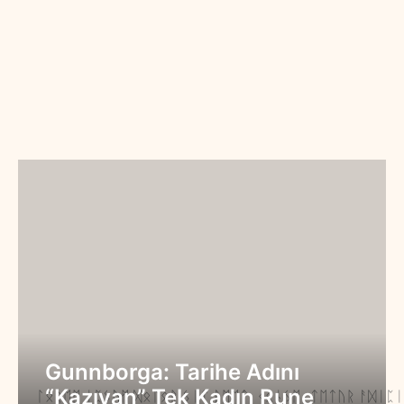
Gunnborga: Tarihe Adını
“Kazıyan” Tek Kadın Rune
ᛚᛟᚱᛖᛗ ᛁᛈᛊᚢᛗ ᛞᛟᛚᛟᚱ ᛊᛁᛏ ᚨᛗᛖᛏ, ᚲᛟᚾᛊᛖᚲᛏᛖᛏᚢᚱ ᚨᛞᛁᛈᛁ