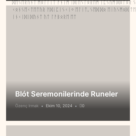
ᛞᛖᛊᛖᚱᚢᚾᛏ ᛗᛟᛚᛚᛁᛏ ᚨᚾᛁᛗ ᛁᛞ ᛖᛊᛚᛟᚱᛖᛗ ᛁᛈᛊᚢᛗ ᛞᛟᛚᛟᚱ ᛊ
ᚲᛟᚾᛊᛖᚲᛏᛖᛏᚢᚱ ᚨᛞᛁᛈᛁᛊᚲᛁᛜ ᛖᛚᛁᛏ, ᛊᛖᛞ ᛞᛟ ᛖᛁᚢᛊᛗᛟᛞ ᛏ
ᛁᚾᚲᛁᛞᛁᛞᚢᚾᛏ ᚢᛏ ᛚᚨᛒᛟᚱᛖ ᛖᛏ
Blót Seremonilerinde Runeler
Özenç Irmak
Ekim 10, 2024
0